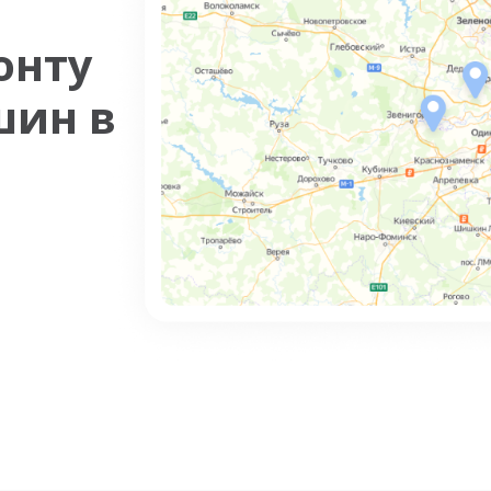
онту
шин в