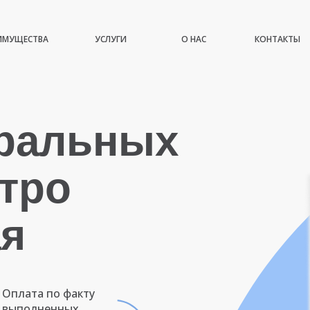
ИМУЩЕСТВА
УСЛУГИ
О НАС
КОНТАКТЫ
иральных
тро
ая
Оплата по факту
выполненных