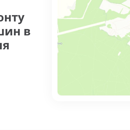
онту
шин в
ия