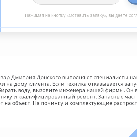
Нажимая на кнопку «Оставить заявку», вы даёте сог
ьвар Дмитрия Донского выполняют специалисты наш
и на дому клиента. Если техника отказывается зап
ирать воду, вызовите инженера нашей фирмы. Он в
стику и квалифицированный ремонт. Запасные част
ет на объект. На починку и комплектующие распрос