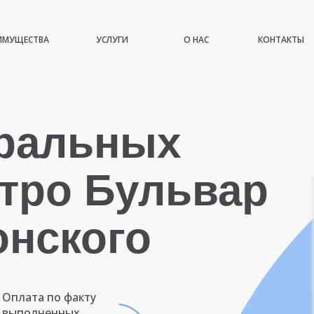
ИМУЩЕСТВА
УСЛУГИ
О НАС
КОНТАКТЫ
иральных
тро Бульвар
онского
Оплата по факту
выполненных