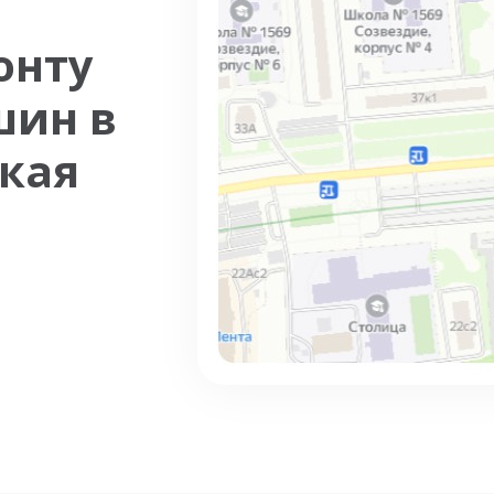
онту
шин в
кая