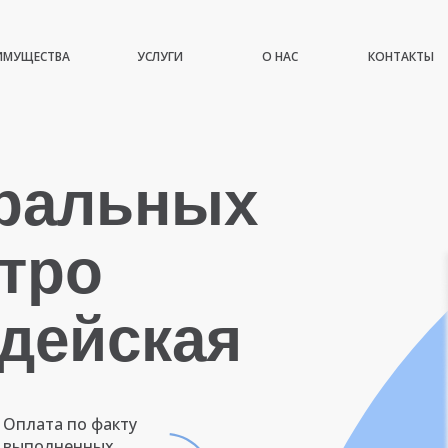
ИМУЩЕСТВА
УСЛУГИ
О НАС
КОНТАКТЫ
иральных
тро
дейская
Оплата по факту
выполненных