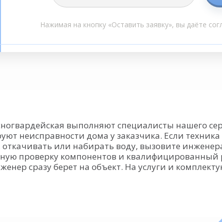
Нажимая на кнопку «Оставить заявку», вы даёте сог
сногвардейская выполняют специалисты нашего се
уют неисправности дома у заказчика. Если техника
 откачивать или набирать воду, вызовите инженер
атную проверку компонентов и квалифицированный 
женер сразу берет на объект. На услуги и компле