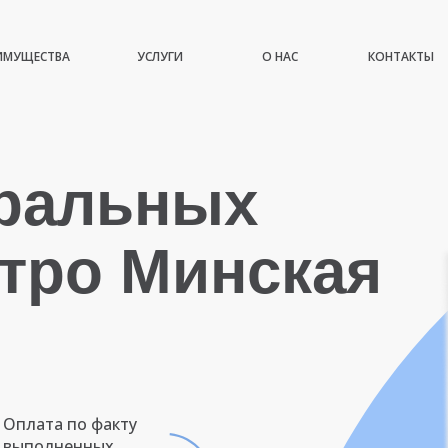
ИМУЩЕСТВА
УСЛУГИ
О НАС
КОНТАКТЫ
иральных
тро Минская
Оплата по факту
выполненных