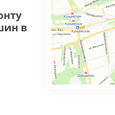
онту
шин в