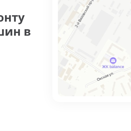
онту
шин в