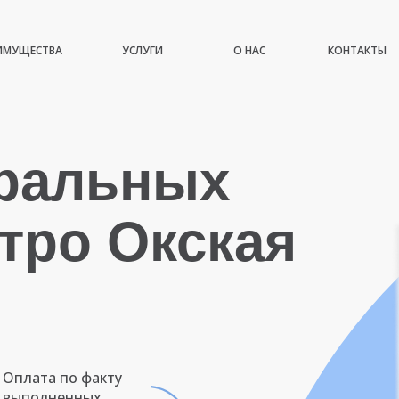
ИМУЩЕСТВА
УСЛУГИ
О НАС
КОНТАКТЫ
иральных
тро Окская
Оплата по факту
выполненных