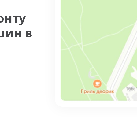
онту
шин в