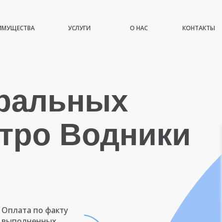
ИМУЩЕСТВА
УСЛУГИ
О НАС
КОНТАКТЫ
иральных
тро Водники
Оплата по факту
выполненных