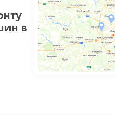
онту
шин в